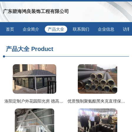
广东碧海鸿良装饰工程有限公司
首页
企业简介
产品大全
联系我们
企业信息
访客
产品大全
Product
洛阳定制户外花园阳光房 德高瓦顶设计与隔热工程案例解析
优质预制聚氨酯黑夹克直埋保温管 厂家价格与隔热工程施工全面解析