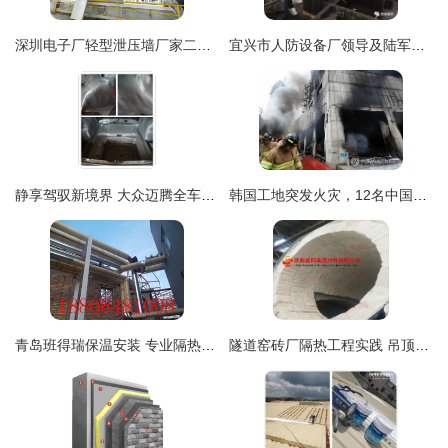
深圳电子厂轻型泄压墙厂家二次深化设计施工
宜兴市人防设备厂领导及陆军工程大学专家莅临我公司参观考察
静享驾驭新境界 大众迈腾全车俄罗斯STP系列隔音隔热降噪施工详解
韩国工地突发火灾，12名中国公民在隔热工程施工中受伤，现场黑烟冲天引关注
青岛班得瑞保温安装 专业隔热工程的实践与价值
隧道窑砖厂隔热工程实践 吊顶棉吊顶模块包的施工与应用