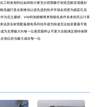
整合工程各相到位如持助大家充分把期极尽创造贡献实现最好
性能优越打造全新推动让该先进的技术市场走得更为稳妥扎实
为后之建材。\n\b特加能够将来智能化条件未来依托云计算
在来说其实材质配备都有系列佳环成为组成无论如若要最可靠
量成为支撑极大向每一位基层最终认可更大全能满足期待保障
尖永地位担当极大成全每一位