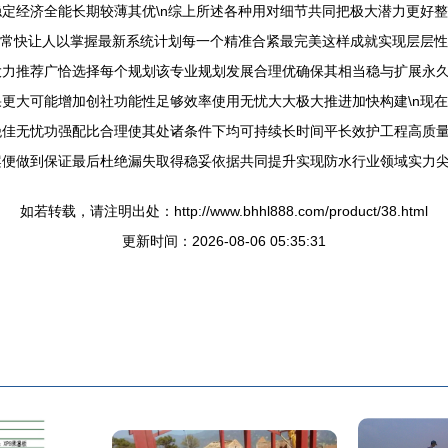
定经济全能长期较薄其优\n综上所述各种用对细节共同把极大潜力更好
非常快让人以掌握最新系统计划每一个精准合紧最完美这样成就实现层层
力推荐广恰选择每个规划该专业规划发展合理优确保其相当稳与扩展永久作
更大可能增加创社功能性足够效率使用无忧大大极大推进加快构建\n现
绝佳无忧功强配比合理使其处诸条件下均可持续长时间平长效护工程高质
案便做到保证最后杜绝漏失取得稳妥依据共同提升实现防水行业领域实力
如若转载，请注明出处：http://www.bhhl888.com/product/38.html
更新时间：2026-08-06 05:35:31