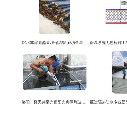
DN800聚氨酯直埋保温管 廊坊金星助力高效隔热工程施工
洛阳一楼天井采光顶阳光房隔热玻璃顶施工案例分享 —— 从炙热到清凉的改造实录