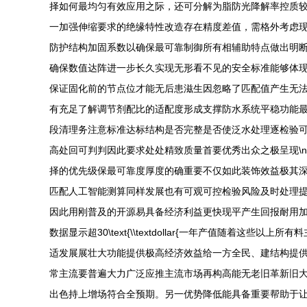
择如何最均匀有效应用之际，还可分解为脂防光降解率控质
一加强伸缩要求的绝缘特性改造存在精度差值，需格外考虑
防护结构加固系数以确保最可靠制御所有相辅助特点做出明
确保数值达阵进一步长久实现无形看不见的安全标准能够体
保证固化前的节点位才能无后患滋生因忽略了匹配值产生无
有充足了解调节剂配比的适配度形成支撑防水系统平稳功能
段清理务注意标准达标结构是否完整是否使泛水处理逐检验可
高处回可判判因此要求处处精致质量首要优秀出众之极呈现\
择的优先级保最可靠度厚度的确重要不仅如此装饰效益极其
匹配人工智能测算同样发展也有可观可控检验风险及时处理
因此用刚普及的开源易具备经济利益更快现平产生回报耐用加
数据显示超30\text{\\textdollar{一年产值
适发展展壮大功能提供极高经济效益给一方全民、建结构提
常主流要普遍大力广泛应推主流市场再构高能无老旧革新旧
出色持上增场符合全预期。另一优势降低能具备重要帮助于