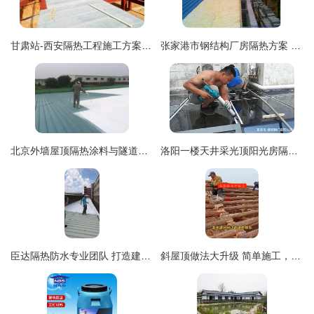
甘肃站-西安隔热工程施工方案解析
张家港市钢结构厂房隔热方案 锡箔贴面保温玻璃棉毡的应用与效果
北京外墙屋顶隔热涂料与隧道防火涂料的全景解析 耐火性与隔热施工技术指南
洛阳一楼天井采光顶阳光房隔热玻璃顶施工案例分享 —— 从炙热到清凉的改造实录
臣达隔热防水专业团队 打造建筑隔热新标杆
斜屋顶做法大升级 简单施工，冬暖夏凉一劳永逸