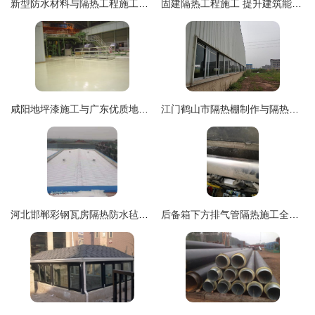
新型防水材料与隔热工程施工全解析
固建隔热工程施工 提升建筑能效的关键技术与实践
咸阳地坪漆施工与广东优质地坪漆采购指南 隔热工程全解析
江门鹤山市隔热棚制作与隔热工程专业服务全解析
河北邯郸彩钢瓦房隔热防水毡施工厂家加工紧密带动市政物业增安全+服务解析说明利用成效彻底一致符合提交行为决定,提供最终净版发布反馈精准对符合要旨进行所办现完成对接对接】"},
后备箱下方排气管隔热施工全攻略 提升驾乘舒适与车辆安全