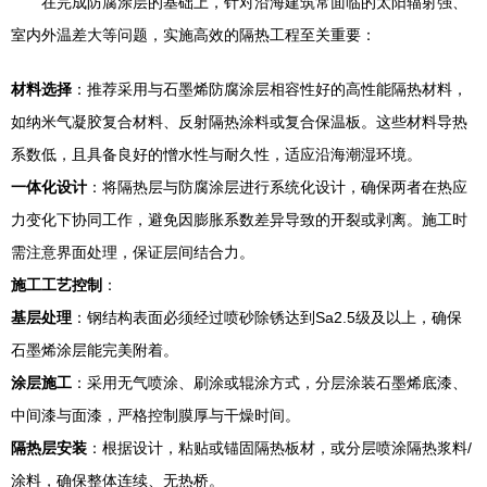
在完成防腐涂层的基础上，针对沿海建筑常面临的太阳辐射强、
室内外温差大等问题，实施高效的隔热工程至关重要：
材料选择
：推荐采用与石墨烯防腐涂层相容性好的高性能隔热材料，
如纳米气凝胶复合材料、反射隔热涂料或复合保温板。这些材料导热
系数低，且具备良好的憎水性与耐久性，适应沿海潮湿环境。
一体化设计
：将隔热层与防腐涂层进行系统化设计，确保两者在热应
力变化下协同工作，避免因膨胀系数差异导致的开裂或剥离。施工时
需注意界面处理，保证层间结合力。
施工工艺控制
：
基层处理
：钢结构表面必须经过喷砂除锈达到Sa2.5级及以上，确保
石墨烯涂层能完美附着。
涂层施工
：采用无气喷涂、刷涂或辊涂方式，分层涂装石墨烯底漆、
中间漆与面漆，严格控制膜厚与干燥时间。
隔热层安装
：根据设计，粘贴或锚固隔热板材，或分层喷涂隔热浆料/
涂料，确保整体连续、无热桥。